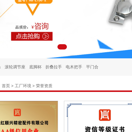
条
滚轮调节座
底脚杯
折叠拉手
电木把手
平门合
柜门锁
冷柜门锁
冷库门锁
试验箱门锁
拉手锁
：
首页
>
工厂环境
>
荣誉资质