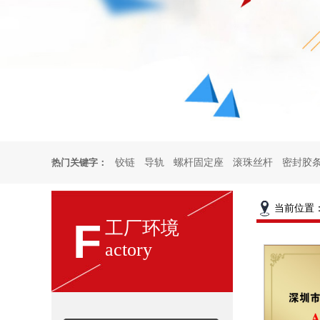
热门关键字：
铰链
导轨
螺杆固定座
滚珠丝杆
密封胶
页铰链
厨柜铰链
烤箱合页
试验箱铰链
厨
当前位置
F
工厂环境
actory
门扣
雀锁