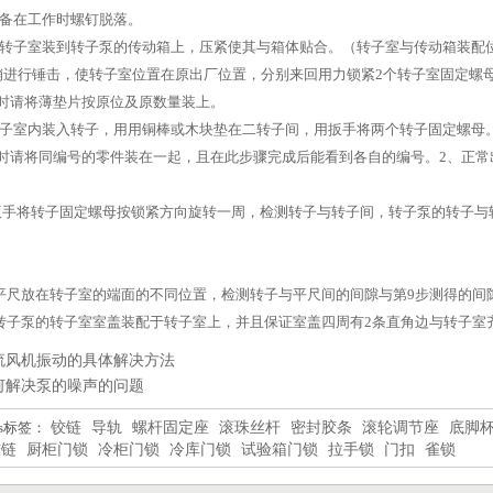
设备在工作时螺钉脱落。
子室装到转子泵的传动箱上，压紧使其与箱体贴合。（转子室与传动箱装配位
销进行锤击，使转子室位置在原出厂位置，分别来回用力锁紧2个转子室固定螺
时请将薄垫片按原位及原数量装上。
室内装入转子，用用铜棒或木块垫在二转子间，用扳手将两个转子固定螺母。
时请将同编号的零件装在一起，且在此步骤完成后能看到各自的编号。2、正常
手将转子固定螺母按锁紧方向旋转一周，检测转子与转子间，转子泵的转子与
尺放在转子室的端面的不同位置，检测转子与平尺间的间隙与第9步测得的间
子泵的转子室室盖装配于转子室上，并且保证室盖四周有2条直角边与转子室
流风机振动的具体解决方法
何解决泵的噪声的问题
gs标签：
铰链
导轨
螺杆固定座
滚珠丝杆
密封胶条
滚轮调节座
底脚
铰链
厨柜门锁
冷柜门锁
冷库门锁
试验箱门锁
拉手锁
门扣
雀锁