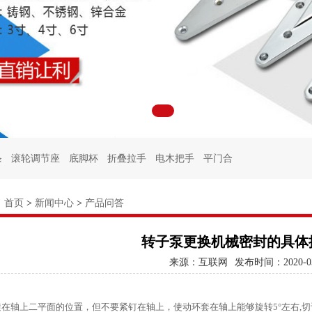
条
滚轮调节座
底脚杯
折叠拉手
电木把手
平门合
柜门锁
冷柜门锁
冷库门锁
试验箱门锁
拉手锁
：
首页
>
新闻中心
>
产品问答
转子泵更换机械密封的具体
来源：互联网
发布时间：2020-03
上二平面的位置，但不要紧钉在轴上，使动环套在轴上能够旋转5°左右,切记