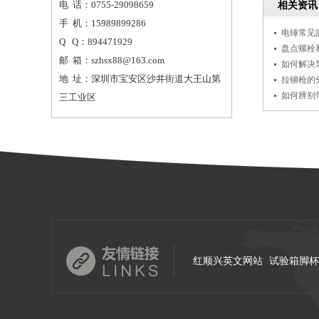
电 话：0755-29098659
相关资讯
手 机：15989899286
电锤常见
Q
Q：894471929
盘点螺栓
邮 箱：szhsx88@163.com
如何解决
地 址：深圳市宝安区沙井街道大王山第
拉铆枪的
如何辨别
三工业区
红顺兴英文网站
试验箱脚杯