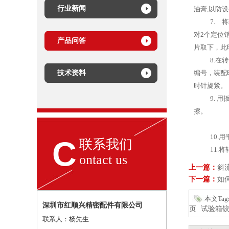
行业新闻
油膏,以防
7. 将转
对2个定位
产品问答
片取下，此
8.在转子
技术资料
编号，装配
时针旋紧。
9. 用扳
擦。
10.用平
C
联系我们
11.将转
ontact us
上一篇：
斜
下一篇：
如
本文Ta
深圳市红顺兴精密配件有限公司
页
试验箱
联系人：杨先生