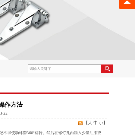
操作方法
-22
【
大
中
小
】
不得使动环套360°旋转。然后在螺钉孔内滴入少量油漆或