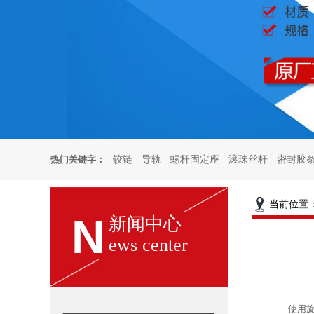
热门关键字：
铰链
导轨
螺杆固定座
滚珠丝杆
密封胶
页铰链
厨柜铰链
烤箱合页
试验箱铰链
厨
当前位置
N
新闻中心
ews center
门扣
雀锁
使用旋在轴