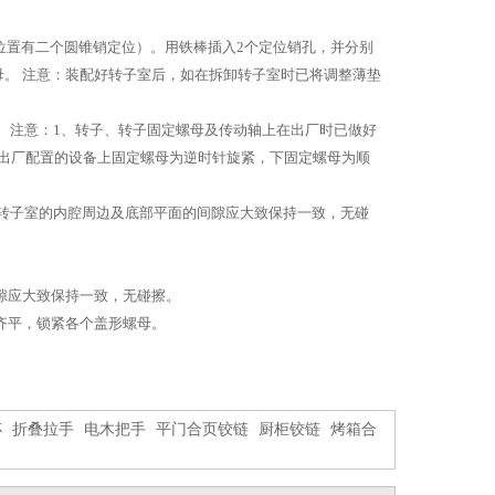
置有二个圆锥销定位）。用铁棒插入2个定位销孔，并分别
母。 注意：装配好转子室后，如在拆卸转子室时已将调整薄垫
 注意：1、转子、转子固定螺母及传动轴上在出厂时已做好
出厂配置的设备上固定螺母为逆时针旋紧，下固定螺母为顺
转子室的内腔周边及底部平面的间隙应大致保持一致，无碰
隙应大致保持一致，无碰擦。
齐平，锁紧各个盖形螺母。
杯
折叠拉手
电木把手
平门合页铰链
厨柜铰链
烤箱合