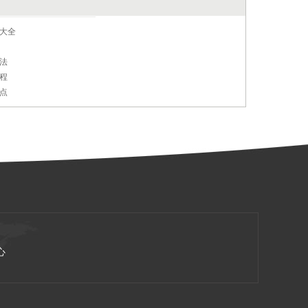
大全
法
程
点
心