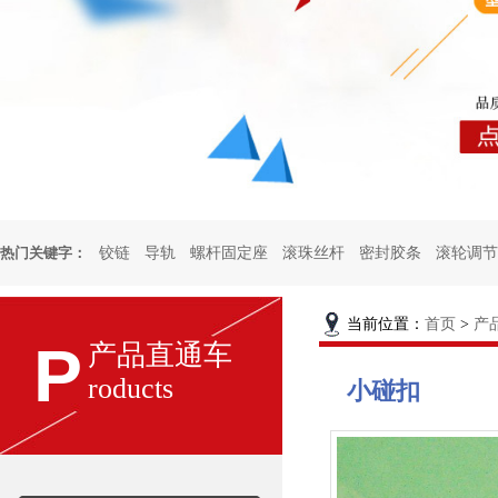
热门关键字：
铰链
导轨
螺杆固定座
滚珠丝杆
密封胶条
滚轮调节
页铰链
厨柜铰链
烤箱合页
试验箱铰链
厨柜门锁
冷
当前位置：
首页
>
产
P
产品直通车
roducts
门扣
雀锁
小碰扣