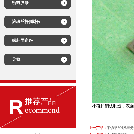
密封胶条
滚珠丝杆(螺杆)
螺杆固定座
导轨
R
推荐产品
小碰扣钢板制造，表面
ecommond
上一产品：
不锈钢304风量