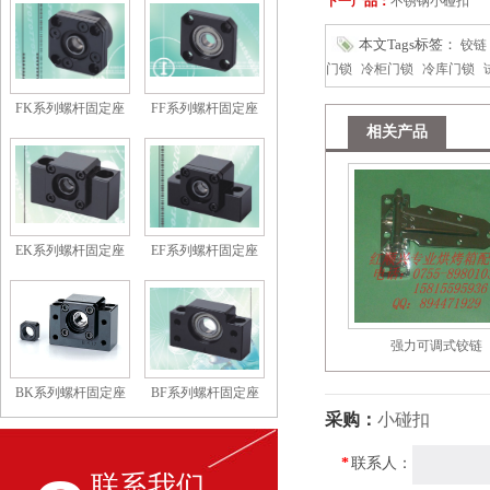
下一产品：
不锈钢小碰扣
本文Tags标签：
铰链
门锁
冷柜门锁
冷库门锁
FK系列螺杆固定座
FF系列螺杆固定座
相关产品
EK系列螺杆固定座
EF系列螺杆固定座
强力可调式铰链
BK系列螺杆固定座
BF系列螺杆固定座
采购：
小碰扣
*
联系人：
联系我们